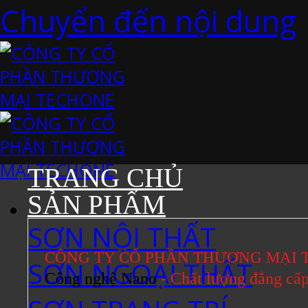
Chuyển đến nội dung
TRANG CHỦ
SẢN PHẨM
SƠN NỘI THẤT
CÔNG TY CỔ PHẦN THƯƠNG MẠI 
SƠN NGOẠI THẤT
Công nghệ Nano
- Chất lượng đẳng cấ