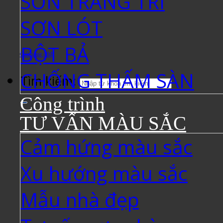
SƠN TRANG TRÍ
SƠN LÓT
BỘT BẢ
Giỏ hàng /
0
₫
CHỐNG THẤM SÀN
Tìm kiếm:
Công trình
TƯ VẤN MÀU SẮC
Cảm hứng màu sắc
Xu hướng màu sắc
Mẫu nhà đẹp