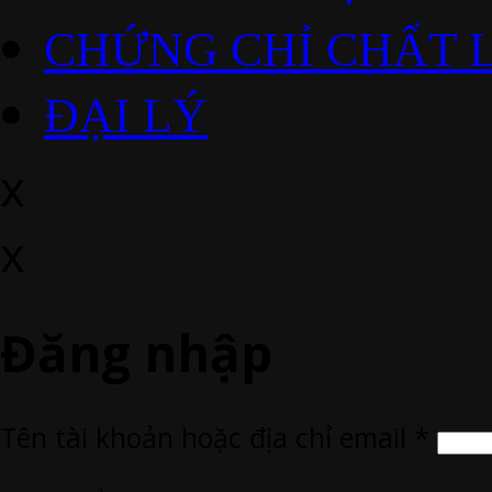
CHỨNG CHỈ CHẤT 
ĐẠI LÝ
x
x
Đăng nhập
Tên tài khoản hoặc địa chỉ email
*