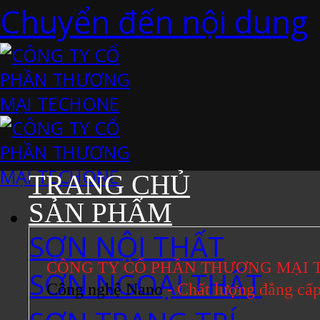
Chuyển đến nội dung
TRANG CHỦ
SẢN PHẨM
SƠN NỘI THẤT
CÔNG TY CỔ PHẦN THƯƠNG MẠI 
SƠN NGOẠI THẤT
Công nghệ Nano
- Chất lượng đẳng cấ