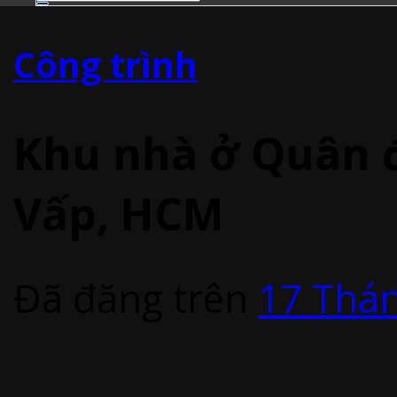
Công trình
Khu nhà ở Quân 
Vấp, HCM
Đã đăng trên
17 Thán