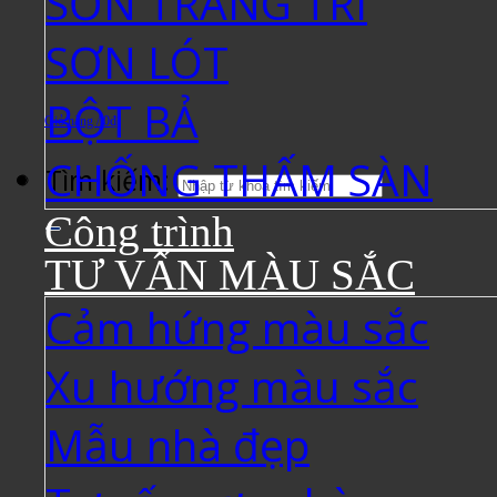
SƠN TRANG TRÍ
SƠN LÓT
BỘT BẢ
Giỏ hàng /
0
₫
CHỐNG THẤM SÀN
Tìm kiếm:
Công trình
TƯ VẤN MÀU SẮC
Cảm hứng màu sắc
Xu hướng màu sắc
Mẫu nhà đẹp