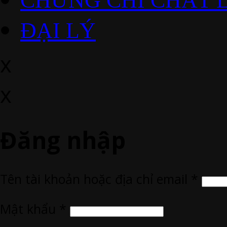
CHỨNG CHỈ CHẤT 
ĐẠI LÝ
x
x
Đăng nhập
Tên tài khoản hoặc địa chỉ email
*
Mật khẩu
*