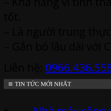
– Khả năng vi tính th
tốt.
– Là người trung thực
– Gắn bó lâu dài với C
Liên hệ:
0966.436.55
TIN TỨC MỚI NHẤT
Nhà máy công n