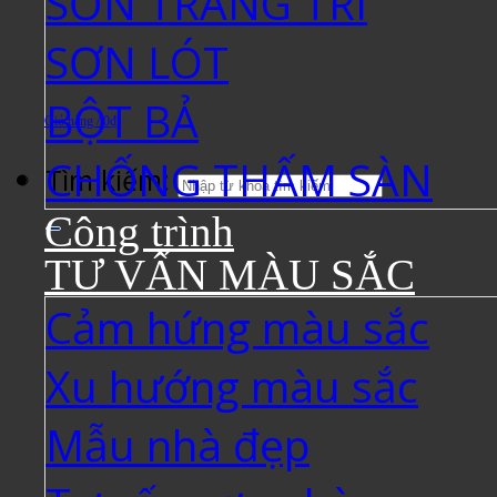
SƠN TRANG TRÍ
SƠN LÓT
BỘT BẢ
Giỏ hàng /
0
₫
CHỐNG THẤM SÀN
Tìm kiếm:
Công trình
TƯ VẤN MÀU SẮC
Cảm hứng màu sắc
Xu hướng màu sắc
Mẫu nhà đẹp