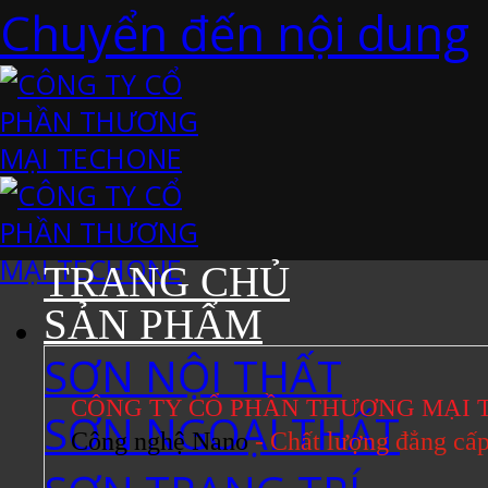
Chuyển đến nội dung
TRANG CHỦ
SẢN PHẨM
SƠN NỘI THẤT
CÔNG TY CỔ PHẦN THƯƠNG MẠI 
SƠN NGOẠI THẤT
Công nghệ Nano
- Chất lượng đẳng cấ