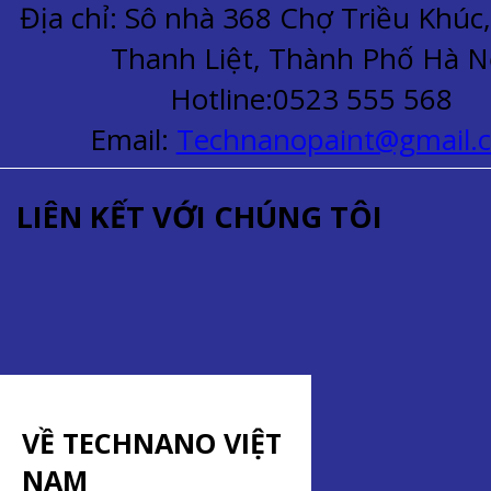
Địa chỉ: Sô nhà 368 Chợ Triều Khú
Thanh Liệt, Thành Phố Hà N
Hotline:0523 555 568
Email:
Technanopaint@gmail.
LIÊN KẾT VỚI CHÚNG TÔI
VỀ TECHNANO VIỆT
NAM